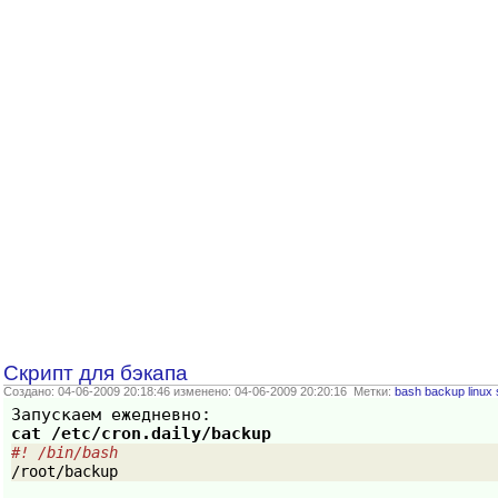
Скрипт для бэкапа
Создано: 04-06-2009 20:18:46 изменено: 04-06-2009 20:20:16 Метки:
bash
backup
linux
Запускаем ежедневно:
cat /etc/cron.daily/backup
#! /bin/bash
/root/backup