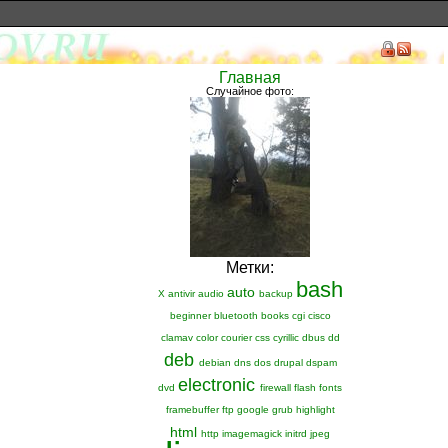
Главная
Случайное фото:
Метки:
bash
auto
X
antivir
audio
backup
beginner
bluetooth
books
cgi
cisco
clamav
color
courier
css
cyrillic
dbus
dd
deb
debian
dns
dos
drupal
dspam
electronic
dvd
firewall
flash
fonts
framebuffer
ftp
google
grub
highlight
html
http
imagemagick
initrd
jpeg