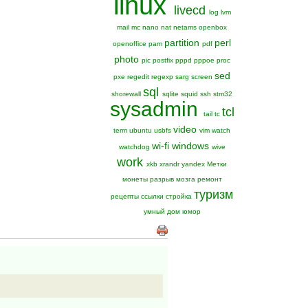
linux
livecd
log
lvm
mail
mc
nano
nat
netams
openbox
partition
perl
openoffice
pam
pdf
photo
pic
postfix
pppd
pppoe
proc
sed
pxe
regedit
regexp
sarg
screen
sql
shorewall
sqlite
squid
ssh
stm32
sysadmin
tcl
tail
tc
video
term
ubuntu
usbfs
vim
watch
wi-fi
windows
watchdog
wive
work
xkb
xrandr
yandex
Метки
монеты
разрыв мозга
ремонт
туризм
рецепты
ссылки
стройка
умный дом
юмор