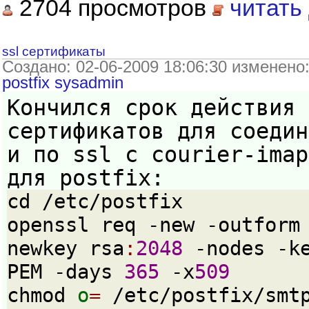
2704 просмотров
читать
ssl сертификаты
Создано: 02-06-2009 18:06:30 изменено
postfix
sysadmin
Кончился срок действия 
сертификатов для соедин
и по ssl с courier-imap
для postfix:
cd /etc/postfix
openssl req -new -outform
newkey rsa
:
2048
 -nodes -k
PEM -days 
365
 -x
509
chmod 
o
=
 /etc/postfix/smt