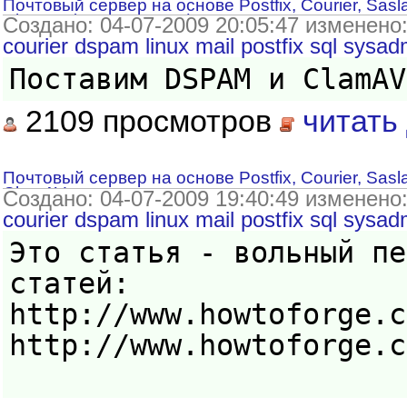
Почтовый сервер на основе Postfix, Courier, Sa
ClamAV (продолжение)
Создано: 04-07-2009 20:05:47 изменено
courier
dspam
linux
mail
postfix
sql
sysad
Поставим DSPAM и ClamAV
2109 просмотров
читать
Почтовый сервер на основе Postfix, Courier, Sa
ClamAV
Создано: 04-07-2009 19:40:49 изменено
courier
dspam
linux
mail
postfix
sql
sysad
Это статья - вольный пе
статей:
http://www.howtoforge.c
http://www.howtoforge.c