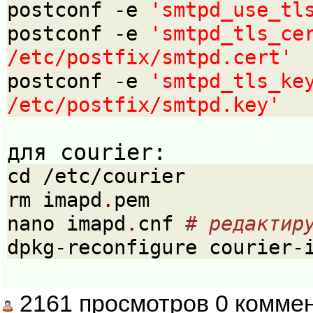
postconf -e 
'smtpd_use_tl
postconf -e 
'smtpd_tls_cer
/etc/postfix/smtpd.cert'
postconf -e 
'smtpd_tls_key
/etc/postfix/smtpd.key'
для courier:
cd /etc/courier
rm imapd
.
pem
nano imapd
.
cnf 
# редактир
dpkg-reconfigure courier-
2161 просмотров 0 комме