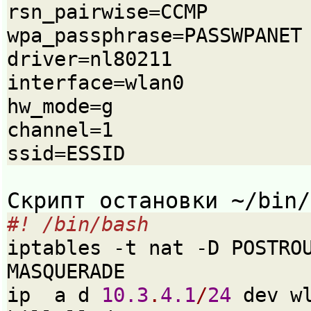
rsn_pairwise=CCMP

wpa_passphrase=PASSWPANET

driver=nl80211

interface=wlan0

hw_mode=g

channel=1

ssid=ESSID
Скрипт остановки ~/bin/
#! /bin/bash
iptables -t nat -D POSTROU
MASQUERADE
ip  a d 
10.3
.
4.1
/
24
 dev w