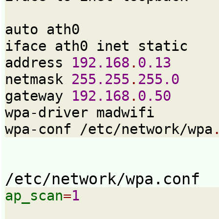
auto ath0
iface ath0 inet static
address 
192.168
.
0.13
netmask 
255.255
.
255.0
gateway 
192.168
.
0.50
wpa-driver madwifi
wpa-conf /etc/network/wpa
/etc/network/wpa.conf
ap_scan
=
1