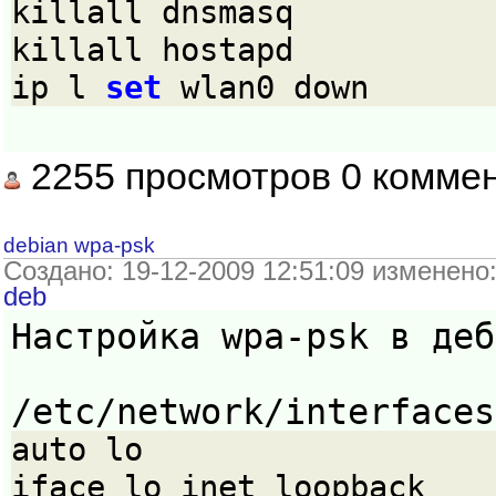
killall dnsmasq
killall hostapd
ip l 
set
 wlan0 down
2255 просмотров 0 комме
debian wpa-psk
Создано: 19-12-2009 12:51:09 изменено
deb
Настройка wpa-psk в деб
/etc/network/interfaces
auto lo
iface lo inet loopback