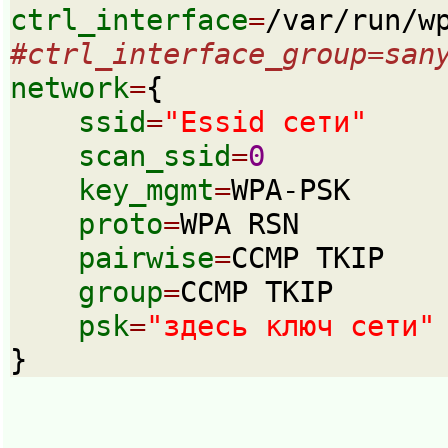
ctrl_interface
=
/var/run/w
#ctrl_interface_group=san
network
=
{
ssid
=
"Essid сети"
scan_ssid
=
0
key_mgmt
=
WPA-PSK
proto
=
WPA RSN
pairwise
=
CCMP TKIP
group
=
CCMP TKIP
psk
=
"здесь ключ сети"
}