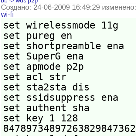
bb -> wds p2p
Создано: 24-06-2009 16:49:29 изменено
wi-fi
set wirelessmode 11g
set pureg en
set shortpreamble ena
set SuperG ena
set apmode p2p
set acl str
set sta2sta dis
set ssidsuppress ena
set authent sha
set key 1 128
84789734897263829847362