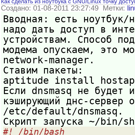
Как сделать из ноутбука с GNU/Linux точку досту
Создано: 01-08-2011 23:27:49 Метки:
li
Вводная: есть ноутбук/н
надо дать доступ в инте
устройствам. Способ под
модема опускаем, это мо
network-manager.
Ставим пакеты:
aptitude install hostap
Если dnsmasq не будет и
кэширующий днс-сервер о
/etc/default/dnsmasq.
Скрипт запуска ~/bin/sh
#! /bin/bash