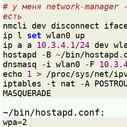
# у меня network-manager -
есть 
nmcli dev disconnect ifac
ip l 
set
 wlan0 up
ip a a 
10.3
.
4.1
/
24
 dev wl
hostapd -B 
~
/bin/hostapd
.
dnsmasq -i wlan0 -F 
10.3
.
echo 
1
>
 /proc/sys/net/ip
iptables -t nat -A POSTROU
MASQUERADE
~/bin/hostapd.conf:
wpa=2
